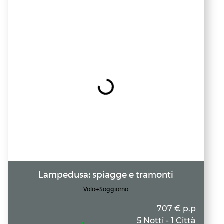
Lampedusa: spiagge e tramonti
Volo+Soggiorno
707 € p.p
5 Notti - 1 Città